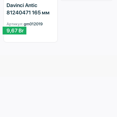
Davinci Antic
81240471 165 мм
Артикул:
gm012019
9,67
Br