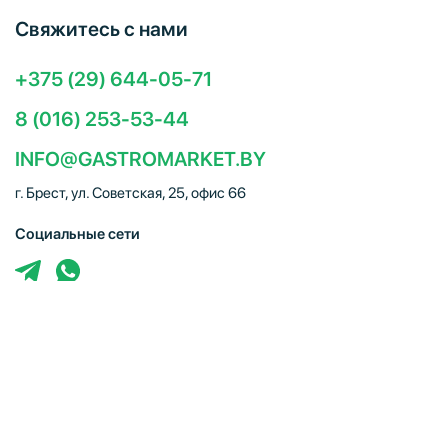
Свяжитесь с нами
+375 (29) 644-05-71
8 (016) 253-53-44
INFO@GASTROMARKET.BY
г. Брест, ул. Советская, 25, офис 66
Социальные сети
ЧТУП "Брестгастромаркет" (УНП 291347221). Свидетельство
о регистрации № 291347221 выдано 30.10.2014
Администрацией Московского района г.Бреста. Юр. адрес:
224005, г. Брест, ул. Советская, 25, офис 66. Режим работы:
Пн–Пт 09:00 – 18:00, Сб–Вс – выходной. E-mail:
info@gastromarket.by. Сайт носит информационный характер и