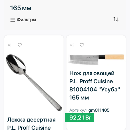
165 мм
3 продукта
1 продукт
Фильтры
Нож для овощей
P.L. Proff Cuisine
81004104 "Усуба"
165 мм
Артикул:
gm011405
92,21
Br
Ложка десертная
P.L. Proff Cuisine