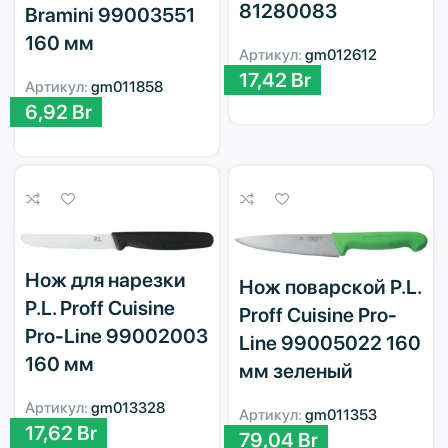
81280083
Bramini 99003551
160 мм
Артикул:
gm012612
17,42
Br
Артикул:
gm011858
6,92
Br
Нож для нарезки
Нож поварской P.L.
P.L. Proff Cuisine
Proff Cuisine Pro-
Pro-Line 99002003
Line 99005022 160
160 мм
мм зеленый
Артикул:
gm013328
Артикул:
gm011353
17,62
Br
79,04
Br