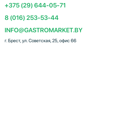
+375 (29) 644-05-71
8 (016) 253-53-44
INFO@GASTROMARKET.BY
г. Брест, ул. Советская, 25, офис 66
Социальные сети
ЧТУП "Брестгастромаркет" (УНП 291347221). Свидетельство
о регистрации № 291347221 выдано 30.10.2014
Администрацией Московского района г.Бреста. Юр. адрес:
224005, г. Брест, ул. Советская, 25, офис 66. Режим работы:
Пн–Пт 09:00 – 18:00, Сб–Вс – выходной. E-mail:
info@gastromarket.by. Сайт носит информационный характер и
не является интернет-магазином.