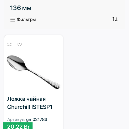
136 мм
3 продукта
1 продукт
Фильтры
Ложка чайная
Churchill ISTESP1
Артикул:
gm021783
20,22
Br