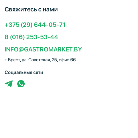
Свяжитесь с нами
+375 (29) 644-05-71
8 (016) 253-53-44
INFO@GASTROMARKET.BY
г. Брест, ул. Советская, 25, офис 66
Социальные сети
ЧТУП "Брестгастромаркет" (УНП 291347221). Свидетельство
о регистрации № 291347221 выдано 30.10.2014
Администрацией Московского района г.Бреста. Юр. адрес:
224005, г. Брест, ул. Советская, 25, офис 66. Режим работы:
Пн–Пт 09:00 – 18:00, Сб–Вс – выходной. E-mail: