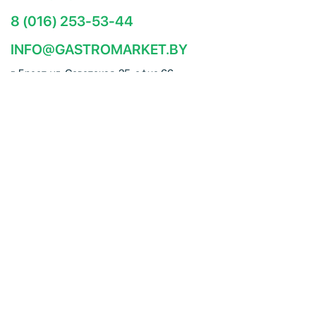
8 (016) 253-53-44
INFO@GASTROMARKET.BY
г. Брест, ул. Советская, 25, офис 66
Социальные сети
ЧТУП "Брестгастромаркет" (УНП 291347221). Свидетельство
о регистрации № 291347221 выдано 30.10.2014
Администрацией Московского района г.Бреста. Юр. адрес:
224005, г. Брест, ул. Советская, 25, офис 66. Режим работы:
Пн–Пт 09:00 – 18:00, Сб–Вс – выходной. E-mail:
info@gastromarket.by. Сайт носит информационный характер и
не является интернет-магазином.
© ЧТУП Брестгастромаркет 2026. Все права защищены.