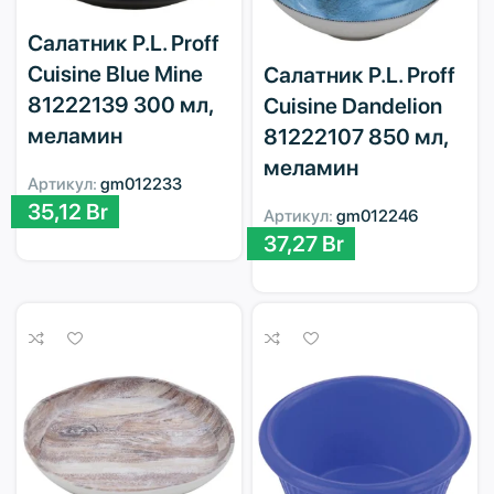
Салатник P.L. Proff
Cuisine Blue Mine
Салатник P.L. Proff
81222139 300 мл,
Cuisine Dandelion
меламин
81222107 850 мл,
меламин
Артикул:
gm012233
35,12
Br
Артикул:
gm012246
37,27
Br