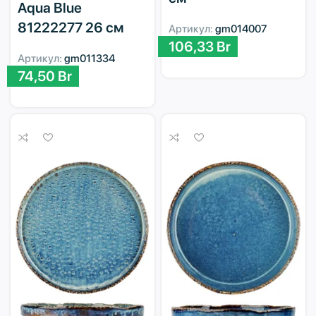
Aqua Blue
81222277 26 см
Артикул:
gm014007
106,33
Br
Артикул:
gm011334
74,50
Br