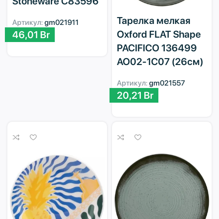
Stoneware C83596
Тарелка мелкая
Артикул:
gm021911
Oxford FLAT Shape
46,01
Br
PACIFICO 136499
AO02-1C07 (26см)
Артикул:
gm021557
20,21
Br