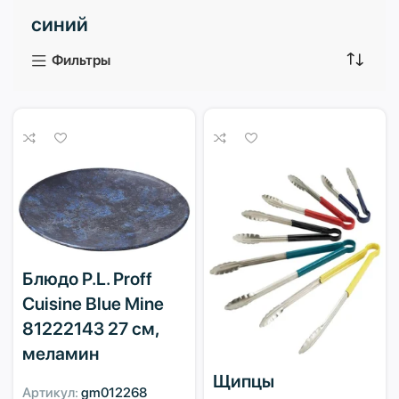
синий
3 продукта
1 продукт
Фильтры
Блюдо P.L. Proff
Cuisine Blue Mine
81222143 27 см,
меламин
Щипцы
Артикул:
gm012268