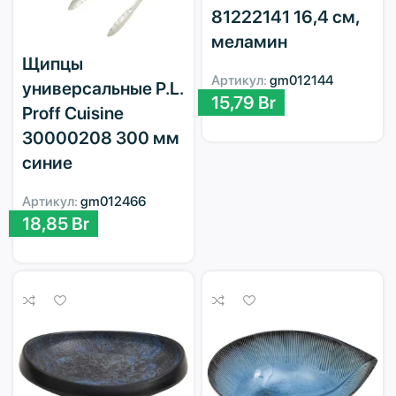
81222141 16,4 см,
меламин
Щипцы
Артикул:
gm012144
универсальные P.L.
15,79
Br
Proff Cuisine
30000208 300 мм
синие
Артикул:
gm012466
18,85
Br