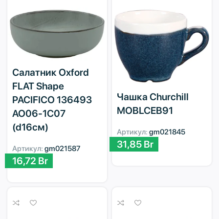
Салатник Oxford
FLAT Shape
Чашка Churchill
PACIFICO 136493
MOBLCEB91
AO06-1C07
(d16см)
Артикул:
gm021845
31,85
Br
Артикул:
gm021587
16,72
Br