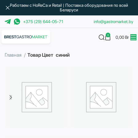
Работаем с HoReCa и Retail | Поставка оборудования по всей
Беларуси
+375 (29) 644-05-71
info@gastromarket.by
0
0,00
Br
Главная
Товар Цвет
синий
Бытовая техника
Водоподготовка