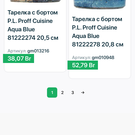
Тарелка с бортом
Тарелка с бортом
P.L. Proff Cuisine
P.L. Proff Cuisine
Aqua Blue
Aqua Blue
81222274 20,5 см
81222278 20,8 см
Артикул:
gm013216
38,07
Br
Артикул:
gm010948
52,79
Br
1
2
3
→