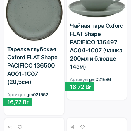
Чайная пара Oxford
FLAT Shape
PACIFICO 136497
Тарелка глубокая
AO04-1C07 (чашка
Oxford FLAT Shape
200мл и блюдце
PACIFICO 136500
14см)
AO01-1C07
Артикул:
gm021586
(20,5см)
16,72
Br
Артикул:
gm021552
16,72
Br