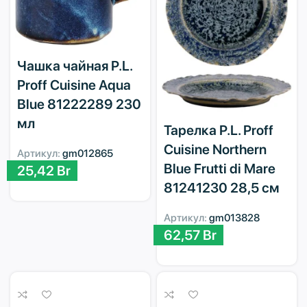
Чашка чайная P.L.
Proff Cuisine Aqua
Blue 81222289 230
мл
Тарелка P.L. Proff
Cuisine Northern
Артикул:
gm012865
Blue Frutti di Mare
25,42
Br
81241230 28,5 см
Артикул:
gm013828
62,57
Br