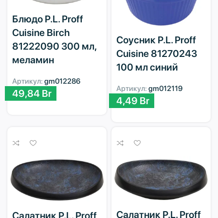
Блюдо P.L. Proff
Cuisine Birch
Соусник P.L. Proff
81222090 300 мл,
Cuisine 81270243
меламин
100 мл синий
Артикул:
gm012286
Артикул:
gm012119
49,84
Br
4,49
Br
Салатник P.L. Proff
Салатник P.L. Proff