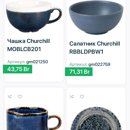
Чашка Churchill
Салатник Churchill
MOBLCB201
RBBLDPBW1
Артикул:
gm021250
Артикул:
gm022759
43,75
Br
71,31
Br