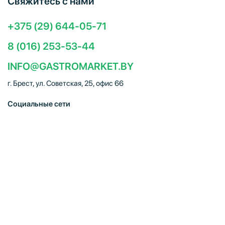
Свяжитесь с нами
+375 (29) 644-05-71
8 (016) 253-53-44
INFO@GASTROMARKET.BY
г. Брест, ул. Советская, 25, офис 66
Социальные сети
ЧТУП "Брестгастромаркет" (УНП 291347221). Свидетельство
о регистрации № 291347221 выдано 30.10.2014
Администрацией Московского района г.Бреста. Юр. адрес:
224005, г. Брест, ул. Советская, 25, офис 66. Режим работы:
Пн–Пт 09:00 – 18:00, Сб–Вс – выходной. E-mail:
info@gastromarket.by. Сайт носит информационный характер и
не является интернет-магазином.