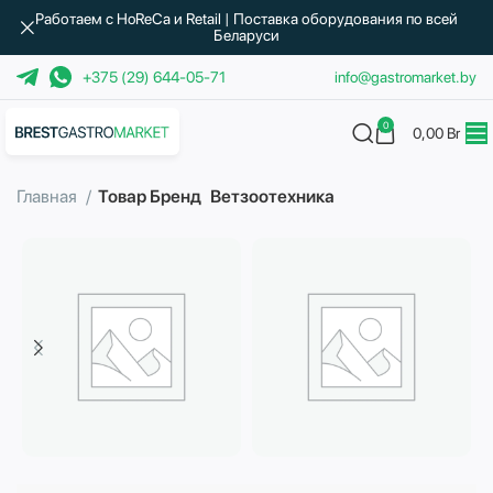
Работаем с HoReCa и Retail | Поставка оборудования по всей
Беларуси
+375 (29) 644-05-71
info@gastromarket.by
0
0,00
Br
Главная
Товар Бренд
Ветзоотехника
Бытовая техника
Водоподготовка