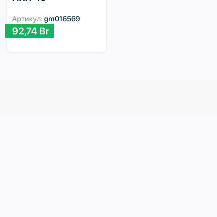
Артикул:
gm016569
92,74
Br