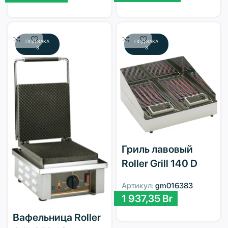
ПОД ЗАКА
ПОД ЗАКА
З
З
Гриль лавовый
Roller Grill 140 D
Артикул:
gm016383
1 937,35
Br
Вафельница Roller