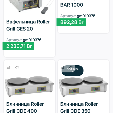
BAR 1000
Артикул:
gm010375
Вафельница Roller
892,28
Br
Grill GES 20
Артикул:
gm010376
2 236,71
Br
ПОД ЗАКА
З
Блинница Roller
Блинница Roller
Grill CDE 400
Grill CDE 350