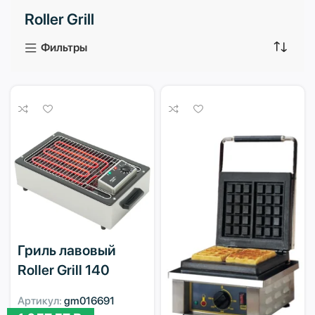
Roller Grill
3 продукта
1 продукт
Фильтры
Гриль лавовый
Roller Grill 140
Артикул:
gm016691