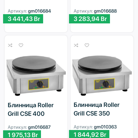
Артикул:
gm016684
Артикул:
gm016688
3 441,43
Br
3 283,94
Br
Блинница Roller
Блинница Roller
Grill CSE 350
Grill CSE 400
Артикул:
gm010363
Артикул:
gm016687
1 844,92
Br
1 975,13
Br