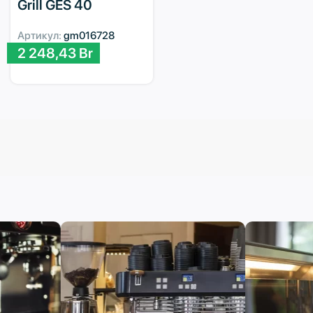
Grill GES 40
Артикул:
gm016728
2 248,43
Br