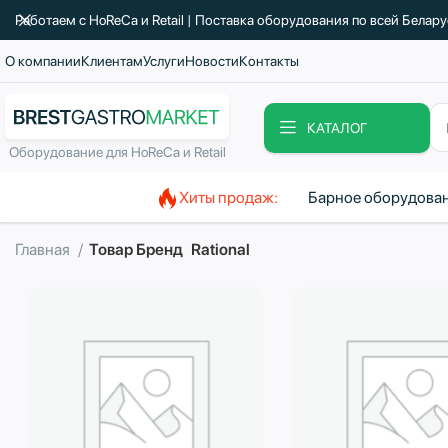
Работаем с HoReCa и Retail | Поставка оборудования по всей Белар
О компании
Клиентам
Услуги
Новости
Контакты
КАТАЛОГ
Оборудование для HoReCa и Retail
Хиты продаж:
Барное оборудова
Главная
Товар Бренд
Rational