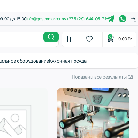
09.00 до 18.00
info@gastromarket.by
+375 (29) 644-05-71
0
0,00
Br
ильное оборудование
Кухонная посуда
С
Показаны все результаты (2)
с
н