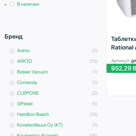
В наличии
Бренд
Таблетк
Rational
Animo
(2)
Артикул:
g
ARKTO
(13)
952,29
B
Besser Vacuum
(1)
Comenda
(1)
CUPPONE
(2)
GPsteel
(5)
Hamilton Beach
(10)
Koneteollisuus Oy (KT)
(1)
Kovinastroj (Kogast)
(16)