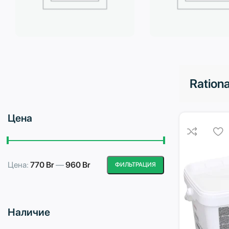
Бытовая техника
Водоподготовка
Rationa
Цена
Цена:
770 Br
—
960 Br
ФИЛЬТРАЦИЯ
Минимальная
Максимальная
цена
цена
Наличие