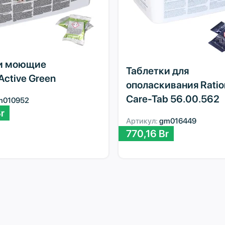
и моющие
Таблетки для
 Active Green
ополаскивания Ratio
Care-Tab 56.00.562
m010952
r
Артикул:
gm016449
770,16
Br