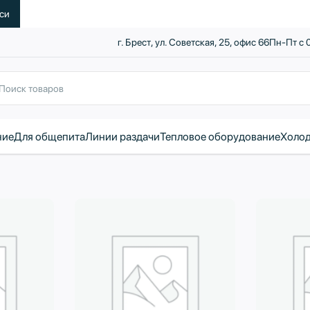
уси
г. Брест, ул. Советская, 25, офис 66
Пн-Пт с 
ние
Для общепита
Линии раздачи
Тепловое оборудование
Холод