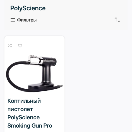
PolyScience
3 продукта
1 продукт
Фильтры
Коптильный
пистолет
PolyScience
Smoking Gun Pro