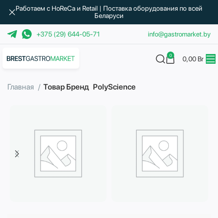
Работаем с HoReCa и Retail | Поставка оборудования по всей
Беларуси
+375 (29) 644-05-71
info@gastromarket.by
0
0,00
Br
Главная
Товар Бренд
PolyScience
Бытовая техника
Водоподготовка