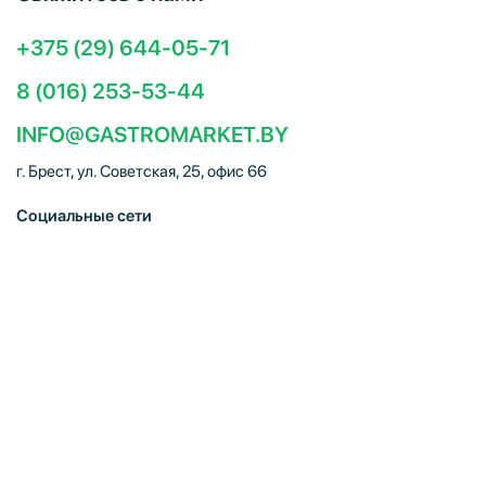
+375 (29) 644-05-71
8 (016) 253-53-44
INFO@GASTROMARKET.BY
г. Брест, ул. Советская, 25, офис 66
Социальные сети
ЧТУП "Брестгастромаркет" (УНП 291347221). Свидетельство
о регистрации № 291347221 выдано 30.10.2014
Администрацией Московского района г.Бреста. Юр. адрес:
224005, г. Брест, ул. Советская, 25, офис 66. Режим работы:
Пн–Пт 09:00 – 18:00, Сб–Вс – выходной. E-mail:
info@gastromarket.by. Сайт носит информационный характер и
не является интернет-магазином.