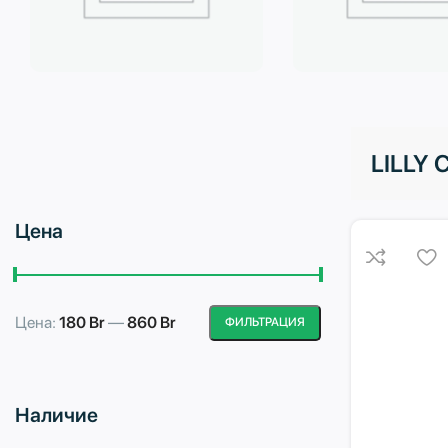
Бытовая техника
Водоподготовка
LILLY
Цена
Цена:
180 Br
—
860 Br
ФИЛЬТРАЦИЯ
Минимальная
Максимальная
цена
цена
Наличие