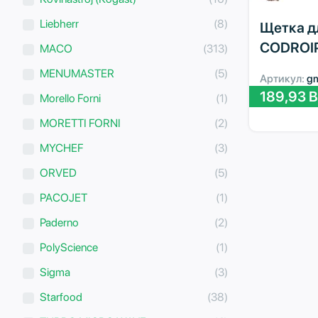
Liebherr
(8)
Щетка дл
CODROIP
MACO
(313)
MENUMASTER
(5)
Артикул:
g
189,93
B
Morello Forni
(1)
MORETTI FORNI
(2)
MYCHEF
(3)
ORVED
(5)
PACOJET
(1)
Paderno
(2)
PolyScience
(1)
Sigma
(3)
Starfood
(38)