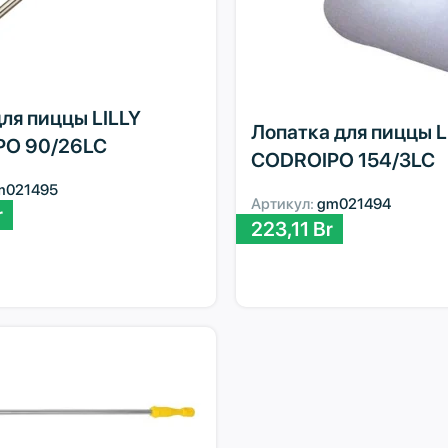
ля пиццы LILLY
Лопатка для пиццы L
PO 90/26LC
CODROIPO 154/3LC
m021495
Артикул:
gm021494
r
223,11
Br