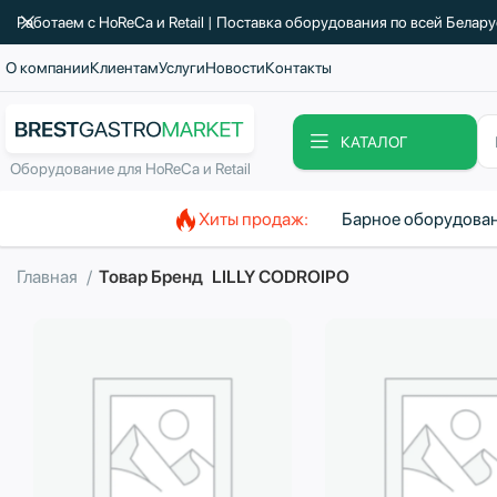
Работаем с HoReCa и Retail | Поставка оборудования по всей Белар
О компании
Клиентам
Услуги
Новости
Контакты
КАТАЛОГ
Оборудование для HoReCa и Retail
Хиты продаж:
Барное оборудова
Главная
Товар Бренд
LILLY CODROIPO