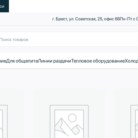
уси
г. Брест, ул. Советская, 25, офис 66
Пн-Пт с 
ние
Для общепита
Линии раздачи
Тепловое оборудование
Холод