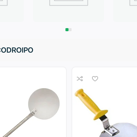
Запчасти
Климат
 CODROIPO