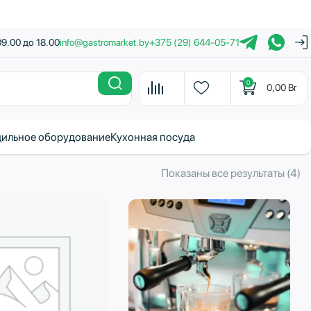
09.00 до 18.00
info@gastromarket.by
+375 (29) 644-05-71
0
0,00
Br
ильное оборудование
Кухонная посуда
С
Показаны все результаты (4)
с
н