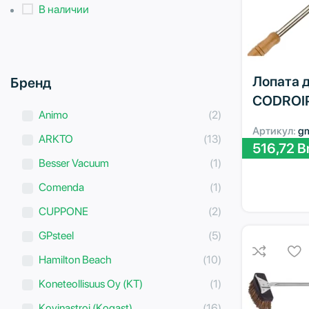
В наличии
Лопата д
Бренд
CODROI
Animo
(2)
Артикул:
g
ARKTO
(13)
516,72
B
Besser Vacuum
(1)
Comenda
(1)
CUPPONE
(2)
GPsteel
(5)
Hamilton Beach
(10)
Koneteollisuus Oy (KT)
(1)
Kovinastroj (Kogast)
(16)