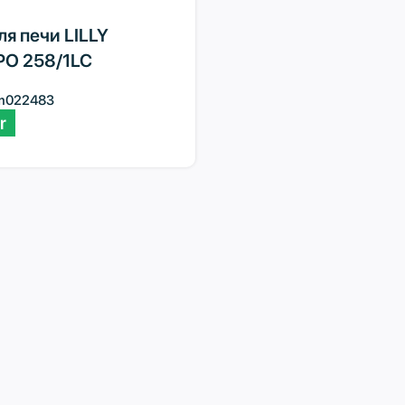
я печи LILLY
O 258/1LC
m022483
r