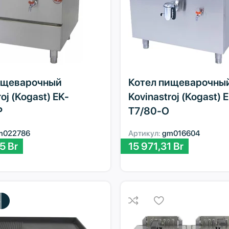
ищеварочный
Котел пищеварочны
oj (Kogast) EK-
Kovinastroj (Kogast) 
P
T7/80-O
m022786
Артикул:
gm016604
55
Br
15 971,31
Br
З