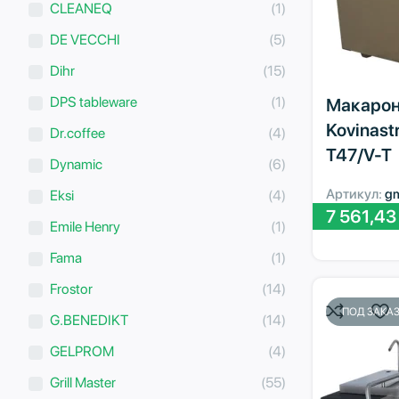
CLEANEQ
(1)
DE VECCHI
(5)
Dihr
(15)
DPS tableware
(1)
Макарон
Kovinast
Dr.coffee
(4)
T47/V-T
Dynamic
(6)
Артикул:
g
Eksi
(4)
7 561,4
Emile Henry
(1)
Fama
(1)
Frostor
(14)
ПОД ЗАКА
G.BENEDIKT
(14)
GELPROM
(4)
Grill Master
(55)