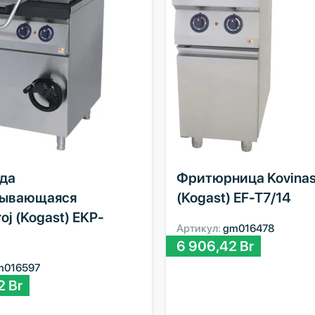
да
Фритюрница Kovinas
дывающаяся
(Kogast) EF-T7/14
roj (Kogast) EKP-
Артикул:
gm016478
6 906,42
Br
m016597
52
Br