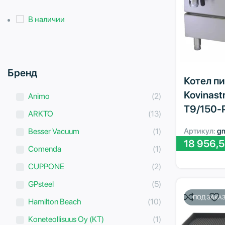
В наличии
Бренд
Котел п
Kovinastr
Animo
(2)
T9/150-
ARKTO
(13)
Besser Vacuum
(1)
Артикул:
g
18 956,
Comenda
(1)
CUPPONE
(2)
GPsteel
(5)
ПОД ЗАКА
Hamilton Beach
(10)
Koneteollisuus Oy (KT)
(1)