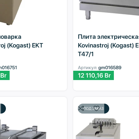
оварка
Плита электрическа
roj (Kogast) EKT
Kovinastroj (Kogast) 
T47/1
m016751
Артикул:
gm016589
3
Br
12 110,16
Br
З
ПОД ЗАКАЗ