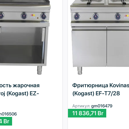
ость жарочная
Фритюрница Kovinas
oj (Kogast) EZ-
(Kogast) EF-T7/28
Артикул:
gm016479
11 836,71
Br
m016506
24
Br