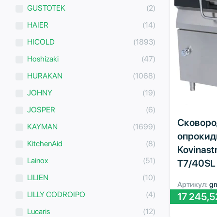
GUSTOTEK
(2)
HAIER
(14)
HICOLD
(1893)
Hoshizaki
(47)
HURAKAN
(1068)
JOHNY
(19)
JOSPER
(6)
Сковоро
KAYMAN
(1699)
опроки
KitchenAid
(8)
Kovinast
Lainox
(51)
T7/40SL
LILIEN
(10)
Артикул:
g
LILLY CODROIPO
(4)
17 245,
Lucaris
(12)