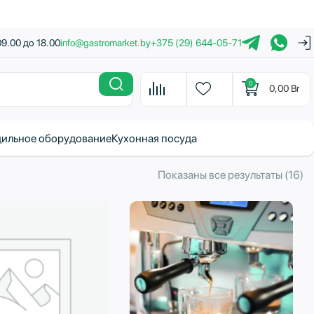
09.00 до 18.00
info@gastromarket.by
+375 (29) 644-05-71
0
0,00
Br
ильное оборудование
Кухонная посуда
С
Показаны все результаты (16)
с
н