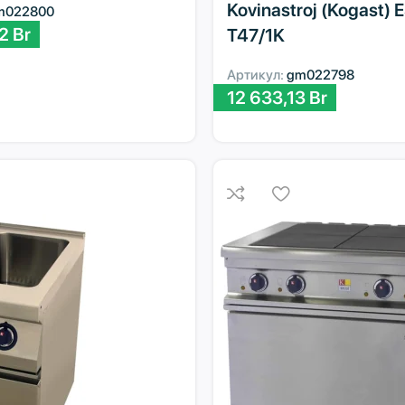
Kovinastroj (Kogast) 
m022800
72
Br
T47/1K
Артикул:
gm022798
12 633,13
Br