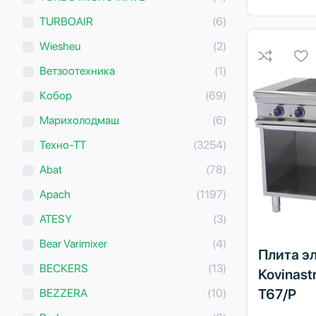
TURBOAIR
(6)
Wiesheu
(2)
Ветзоотехника
(1)
Кобор
(69)
Марихолодмаш
(6)
Техно-ТТ
(3254)
Abat
(78)
Apach
(1197)
ATESY
(3)
Bear Varimixer
(4)
Плита э
BECKERS
(13)
Kovinastr
T67/P
BEZZERA
(10)