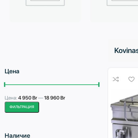
Бытовая техника
Водоподготовка
Kovinas
Цена
Цена:
4 950 Br
—
18 960 Br
Минимальная
Максимальная
ФИЛЬТРАЦИЯ
цена
цена
Наличие