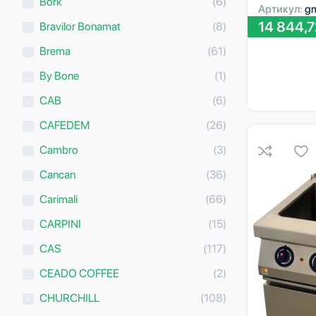
Bork
(6)
Артикул:
g
14 844,
Bravilor Bonamat
(8)
Brema
(61)
By Bone
(1)
CAB
(6)
CAFEDEM
(26)
Cambro
(3)
Cancan
(36)
Carimali
(66)
CARPINI
(15)
CAS
(117)
CEADO COFFEE
(2)
CHURCHILL
(108)