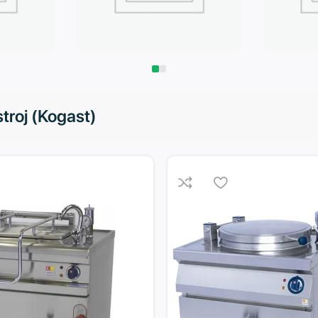
Запчасти
Климат
troj (Kogast)