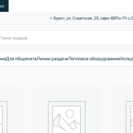
уси
г. Брест, ул. Советская, 25, офис 66
Пн-Пт с 
ние
Для общепита
Линии раздачи
Тепловое оборудование
Холод