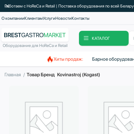
Работаем с HoReCa и Retail | Поставка оборудования по всей Белар
О компании
Клиентам
Услуги
Новости
Контакты
КАТАЛОГ
Оборудование для HoReCa и Retail
Хиты продаж:
Барное оборудова
Главная
Товар Бренд
Kovinastroj (Kogast)