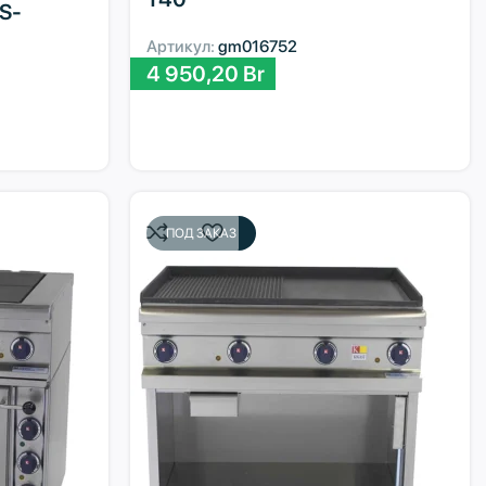
ES-
Артикул:
gm016752
4 950,20
Br
ПОД ЗАКАЗ