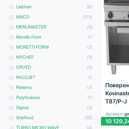
Liebherr
(8)
MACO
(313)
MENUMASTER
(5)
Morello Forni
(1)
MORETTI FORNI
(2)
MYCHEF
(3)
ORVED
(5)
PACOJET
(1)
Поверхн
Paderno
(2)
Kovinastr
PolyScience
(1)
T87/P-J
Sigma
(3)
Артикул:
g
Starfood
(38)
10 129,
TURBO MICRO WAVE
(4)