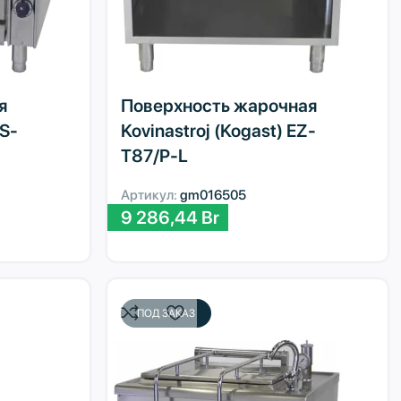
я
Поверхность жарочная
ES-
Kovinastroj (Kogast) EZ-
T87/P-L
Артикул:
gm016505
9 286,44
Br
ПОД ЗАКАЗ