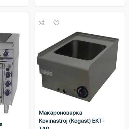
Макароноварка
Kovinastroj (Kogast) EKT-
я
T40