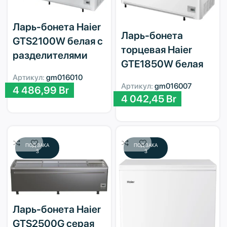
Ларь-бонета Haier
Ларь-бонета
GTS2100W белая с
торцевая Haier
разделителями
GTE1850W белая
Артикул:
gm016010
Артикул:
gm016007
4 486,99
Br
4 042,45
Br
ПОД ЗАКА
ПОД ЗАКА
З
З
Ларь-бонета Haier
GTS2500G серая