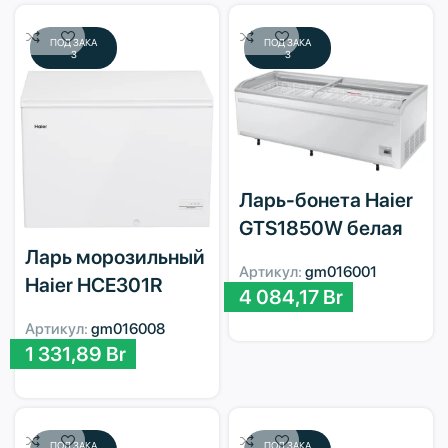
ПОД ЗАКА
ПОД ЗАКА
З
З
Ларь-бонета Haier
GTS1850W белая
Ларь морозильный
Артикул:
gm016001
Haier HCE301R
4 084,17
Br
Артикул:
gm016008
1 331,89
Br
ПОД ЗАКА
ПОД ЗАКА