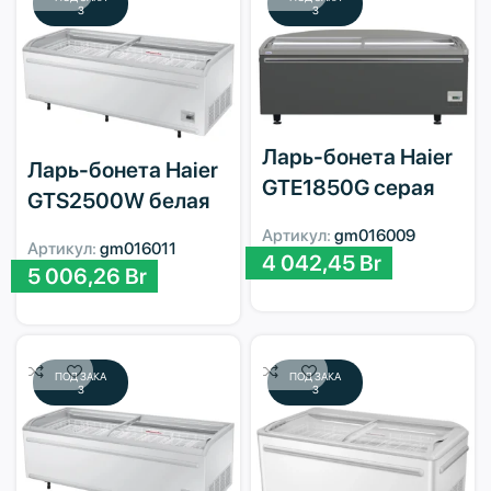
З
З
Ларь-бонета Haier
Ларь-бонета Haier
GTE1850G серая
GTS2500W белая
Артикул:
gm016009
Артикул:
gm016011
4 042,45
Br
5 006,26
Br
ПОД ЗАКА
ПОД ЗАКА
З
З