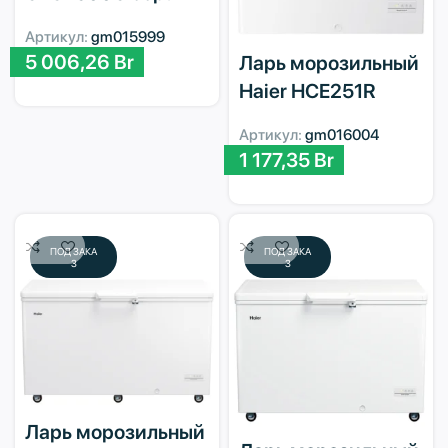
Артикул:
gm015999
5 006,26
Br
Ларь морозильный
Haier HCE251R
Артикул:
gm016004
1 177,35
Br
ПОД ЗАКА
ПОД ЗАКА
З
З
Ларь морозильный