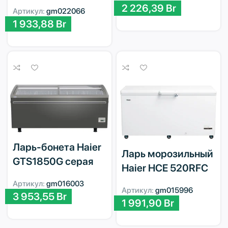
2 226,39
Br
Артикул:
gm022066
1 933,88
Br
Ларь-бонета Haier
Ларь морозильный
GTS1850G серая
Haier HCE 520RFC
Артикул:
gm016003
Артикул:
gm015996
3 953,55
Br
1 991,90
Br