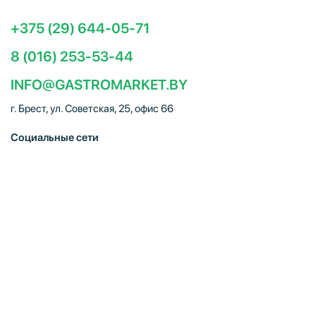
+375 (29) 644-05-71
8 (016) 253-53-44
INFO@GASTROMARKET.BY
г. Брест, ул. Советская, 25, офис 66
Социальные сети
ЧТУП "Брестгастромаркет" (УНП 291347221). Свидетельство
о регистрации № 291347221 выдано 30.10.2014
Администрацией Московского района г.Бреста. Юр. адрес:
224005, г. Брест, ул. Советская, 25, офис 66. Режим работы:
Пн–Пт 09:00 – 18:00, Сб–Вс – выходной. E-mail:
info@gastromarket.by. Сайт носит информационный характер и
не является интернет-магазином.