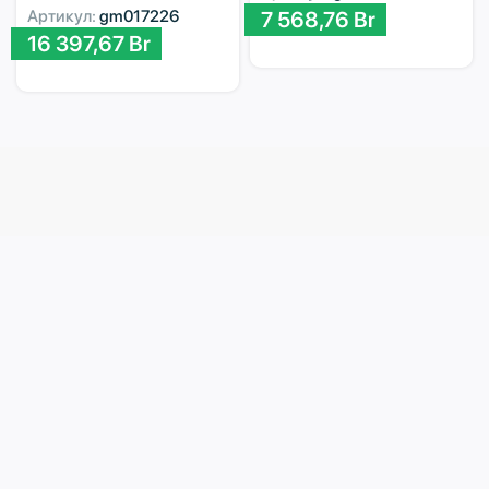
Артикул:
gm017226
7 568,76
Br
16 397,67
Br