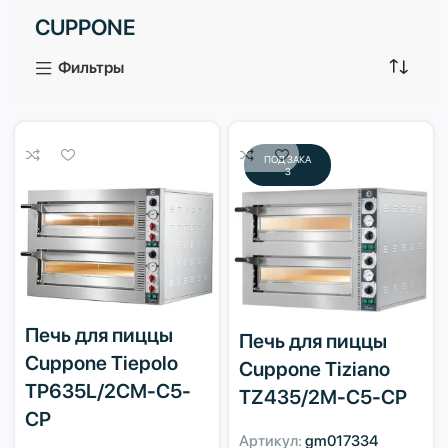
CUPPONE
3 продукта
1 продукт
Фильтры
ПОД ЗАКА
З
Печь для пиццы
Печь для пиццы
Cuppone Tiepolo
Cuppone Tiziano
TP635L/2CM-C5-
TZ435/2M-C5-CP
CP
Артикул:
gm017334