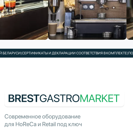
БЕЛАРУСИ
|
СЕРТИФИКАТЫ И ДЕКЛАРАЦИИ СООТВЕТСТВИЯ В КОМПЛЕКТЕ
|
ПОДБ
Современное оборудование
для HoReCa и Retail под ключ