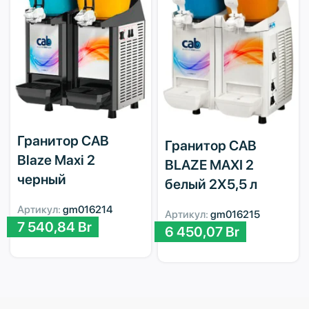
Гранитор CAB
Гранитор CAB
Blaze Maxi 2
BLAZE MAXI 2
черный
белый 2Х5,5 л
Артикул:
gm016214
Артикул:
gm016215
7 540,84
Br
6 450,07
Br