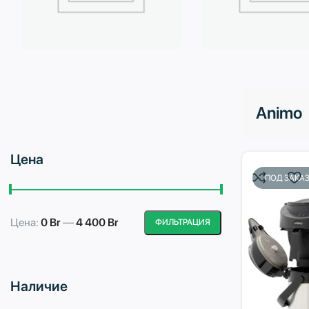
Бытовая техника
Водоподготовка
Animo
Цена
ПОД ЗАКА
Цена:
0 Br
—
4 400 Br
ФИЛЬТРАЦИЯ
Минимальная
Максимальная
цена
цена
Наличие