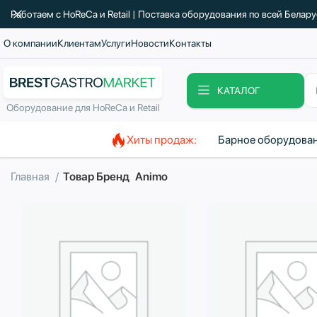
Работаем с HoReCa и Retail | Поставка оборудования по всей Белар
О компании
Клиентам
Услуги
Новости
Контакты
КАТАЛОГ
Оборудование для HoReCa и Retail
Хиты продаж:
Барное оборудова
Главная
Товар Бренд
Animo