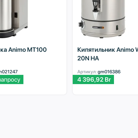
ка Animo MT100
Кипятильник Animo
20N HA
m021247
Артикул:
gm016386
запросу
4 396,92
Br