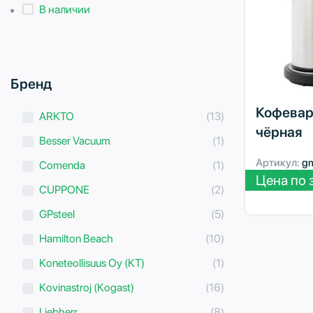
В наличии
Бренд
Кофевар
ARKTO
(13)
чёрная
Besser Vacuum
(1)
Артикул:
g
Comenda
(1)
Цена по 
CUPPONE
(2)
GPsteel
(5)
Hamilton Beach
(10)
Koneteollisuus Oy (KT)
(1)
Kovinastroj (Kogast)
(16)
Liebherr
(8)