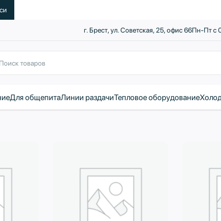
уси
г. Брест, ул. Советская, 25, офис 66
Пн-Пт с 
ние
Для общепита
Линии раздачи
Тепловое оборудование
Холод