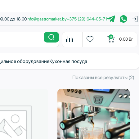
09.00 до 18.00
info@gastromarket.by
+375 (29) 644-05-71
0
0,00
Br
ильное оборудование
Кухонная посуда
С
Показаны все результаты (2)
с
н